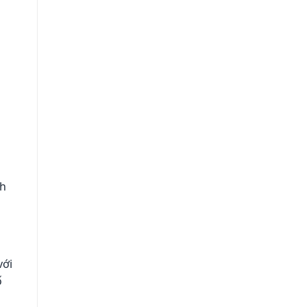
nh
với
ố