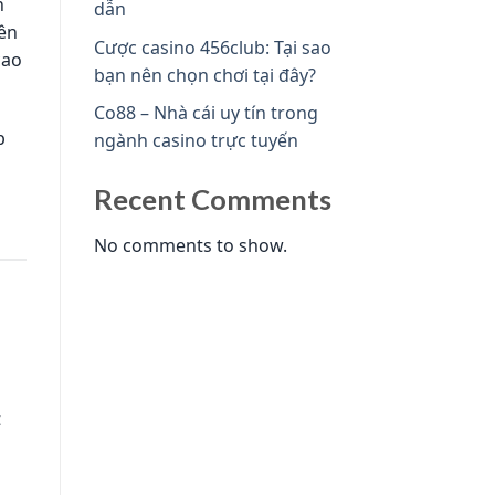
n
dẫn
ên
Cược casino 456club: Tại sao
cao
bạn nên chọn chơi tại đây?
Co88 – Nhà cái uy tín trong
p
ngành casino trực tuyến
Recent Comments
No comments to show.
t