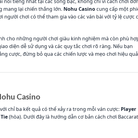
i nổi tiếng nhất tại các sòng bạc, không chỉ vì cách chơi đơ
ng mang lại chiến thắng lớn.
Nohu Casino
cung cấp một phi
i người chơi có thể tham gia vào các ván bài với tỷ lệ cược 
nh cho những người chơi giàu kinh nghiệm mà còn phù hợ
iao diện dễ sử dụng và các quy tắc chơi rõ ràng. Nếu bạn
ng cược, đừng bỏ qua các chiến lược và mẹo chơi hiệu quả
 Nohu Casino
, với chỉ ba kết quả có thể xảy ra trong mỗi ván cược:
Player
à
Tie
(hòa). Dưới đây là hướng dẫn cơ bản cách chơi Baccara