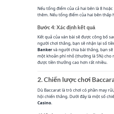
Nếu tổng điểm của cả hai bên là 8 hoặc 
thêm. Nếu tổng điểm của hai bên thấp hơ
Bước 4: Xác định kết quả
Kết quả của ván bài sẽ được công bố sa
người chơi thắng, bạn sẽ nhận lại số ti
Banker
và người chia bài thắng, bạn sẽ 
một khoản phí nhỏ (thường là 5%) cho 
được tiền thưởng cao hơn rất nhiều.
2. Chiến lược chơi Baccar
Dù Baccarat là trò chơi có phần may rủi
hội chiến thắng. Dưới đây là một số chi
Casino
.