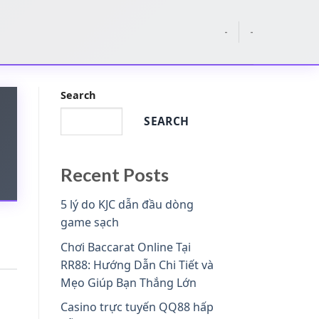
-
-
Search
SEARCH
Recent Posts
5 lý do KJC dẫn đầu dòng
game sạch
Chơi Baccarat Online Tại
RR88: Hướng Dẫn Chi Tiết và
Mẹo Giúp Bạn Thắng Lớn
Casino trực tuyến QQ88 hấp