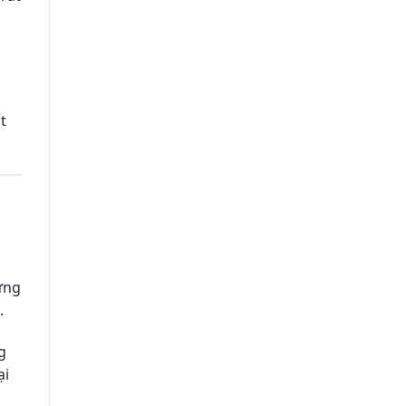
t
n
ừng
.
g
ại