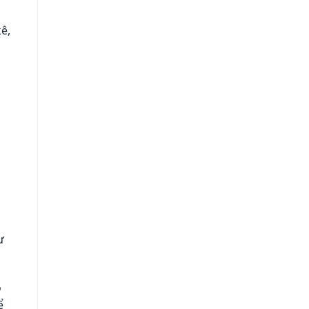
ê,
ư
ó
ể